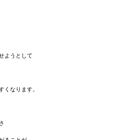
せようとして
すくなります。
さ
がることが。