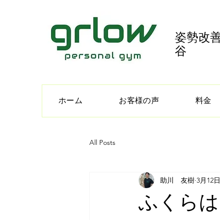
姿勢改善
谷
ホーム
お客様の声
料金
All Posts
助川 友樹
3月12
ふくらは