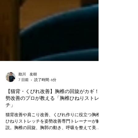
助川 友樹
7 日前
読了時間: 6分
【猫背・くびれ改善】胸椎の回旋がカギ！姿
勢改善のプロが教える「胸椎ひねりストレッ