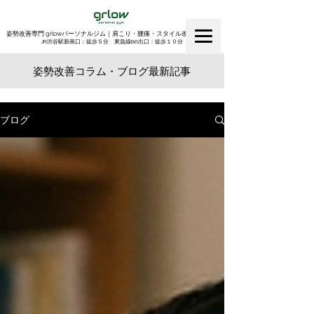
姿勢改善専門 grlowパーソナルジム｜肩こり・腰痛・スタイル改善｜渋谷
​JR渋谷駅新南口：徒歩５分 東急線B6出口：徒歩１０分
姿勢改善コラム・ブログ最新記事
ブログ