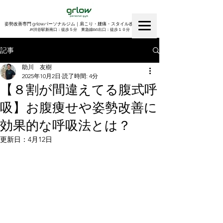
姿勢改善専門 grlowパーソナルジム｜肩こり・腰痛・スタイル改善｜渋谷
​JR渋谷駅新南口：徒歩５分 東急線B6出口：徒歩１０分
記事
助川 友樹
2025年10月2日
読了時間: 4分
【８割が間違えてる腹式呼
吸】お腹痩せや姿勢改善に
効果的な呼吸法とは？
更新日：
4月12日