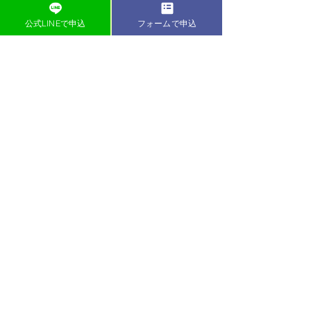
公式LINEで申込
フォームで申込
資格：
​・全米ストレングス&コンディショニン
グ協会認定パーソナルトレーナー