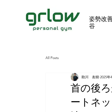
姿勢改善
谷
All Posts
助川 友樹
2025年
首の後ろ
ートネッ