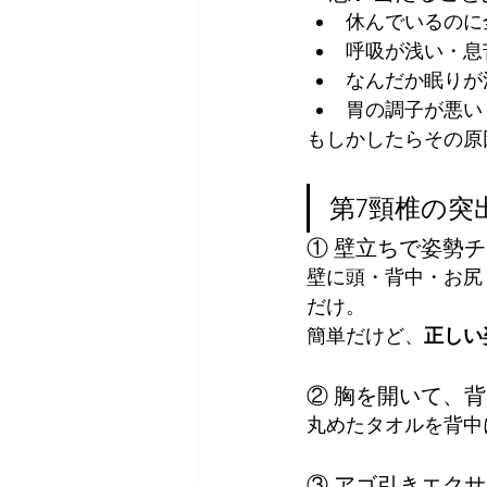
休んでいるのに
呼吸が浅い・息
なんだか眠りが
胃の調子が悪い
もしかしたらその原
第7頸椎の突
① 壁立ちで姿勢
壁に頭・背中・お尻
だけ。
簡単だけど、
正しい
② 胸を開いて、
丸めたタオルを背中
③ アゴ引きエク