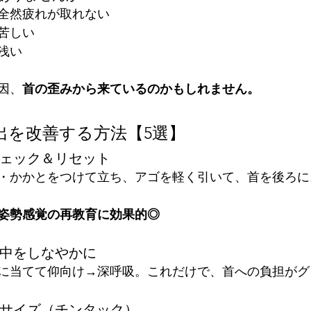
全然疲れが取れない
苦しい
浅い
因、
首の歪みから来ているのかもしれません。
出を改善する方法【5選】
チェック＆リセット
・かかとをつけて立ち、アゴを軽く引いて、首を後ろに
姿勢感覚の再教育に効果的◎
背中をしなやかに
に当てて仰向け→深呼吸。これだけで、首への負担がグ
ササイズ（チンタック）