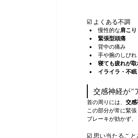
☑️ よくある不調
慢性的な
肩こり
緊張型頭痛
背中の痛み
手や腕のしびれ
寝ても疲れが取
イライラ・不眠
交感神経が“
首の周りには、
交感
この部分が常に緊張
ブレーキが効かず、
☑️ 思い当たるこ