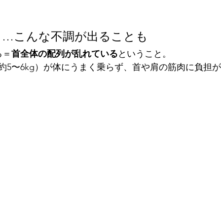
と…こんな不調が出ることも
る＝
首全体の配列が乱れている
ということ。
約5〜6kg）が体にうまく乗らず、首や肩の筋肉に負担