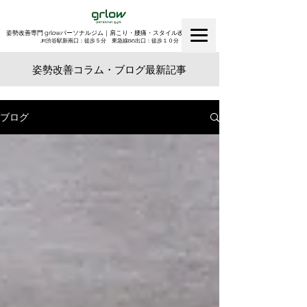
姿勢改善専門 grlowパーソナルジム｜肩こり・腰痛・スタイル改善｜渋谷
​JR渋谷駅新南口：徒歩５分 東急線B6出口：徒歩１０分
姿勢改善コラム・ブログ最新記事
ブログ