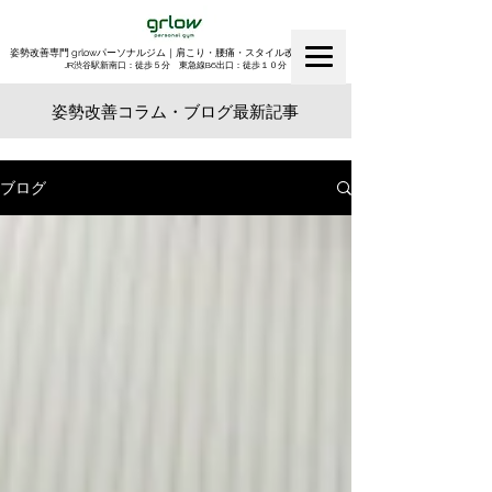
姿勢改善専門 grlowパーソナルジム｜肩こり・腰痛・スタイル改善｜渋谷
​JR渋谷駅新南口：徒歩５分 東急線B6出口：徒歩１０分
姿勢改善コラム・ブログ最新記事
ブログ