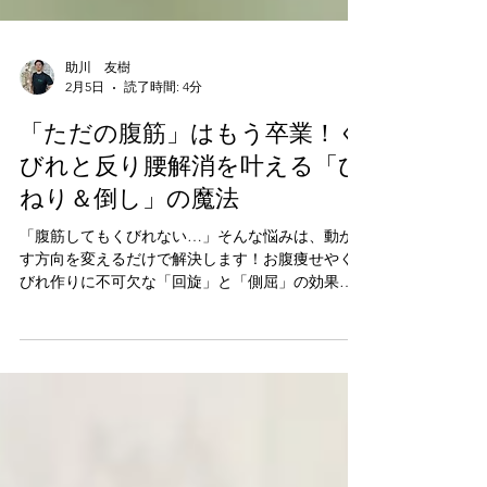
助川 友樹
2月5日
読了時間: 4分
「ただの腹筋」はもう卒業！く
びれと反り腰解消を叶える「ひ
ねり＆倒し」の魔法
「腹筋してもくびれない…」そんな悩みは、動か
す方向を変えるだけで解決します！お腹痩せやく
びれ作りに不可欠な「回旋」と「側屈」の効果を
徹底解説。腹斜筋を鍛えて天然のコルセットを手
に入れる方法や、反り腰改善のメカニズムまで。
理想のボディラインへの近道を知りたい方は必見
です！