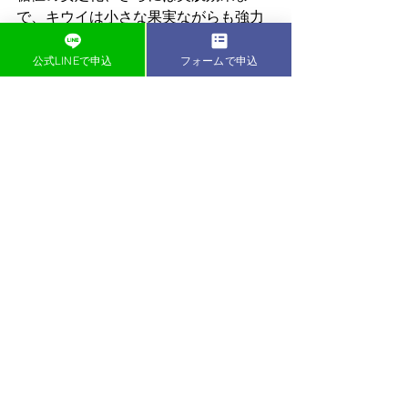
で、キウイは小さな果実ながらも強力
な健康効果を持っています。
公式LINEで申込
フォームで申込
ぜひ、毎日の食事にキウイを取り入れ
て、その健康効果を実感してみてくだ
さい！
この記事の執筆者
助川友樹