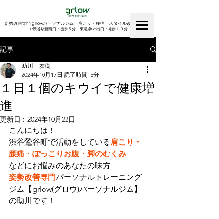
姿勢改善専門 grlowパーソナルジム｜肩こり・腰痛・スタイル改善｜渋谷
​JR渋谷駅新南口：徒歩５分 東急線B6出口：徒歩１０分
記事
助川 友樹
2024年10月17日
読了時間: 5分
１日１個のキウイで健康増
進
更新日：
2024年10月22日
こんにちは！
渋谷鶯谷町で活動をしている
肩こり・
腰痛・ぽっこりお腹・脚のむくみ
などにお悩みのあなたの味方
姿勢改善専門
パーソナルトレーニング
ジム【grlow(グロウ)パーソナルジム】
の助川です！