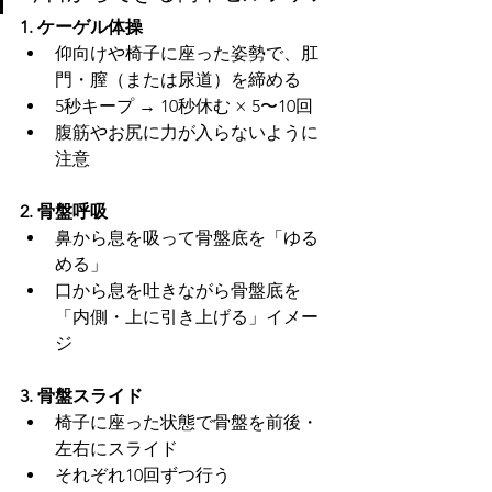
1. ケーゲル体操
仰向けや椅子に座った姿勢で、肛
門・膣（または尿道）を締める
5秒キープ → 10秒休む × 5〜10回
腹筋やお尻に力が入らないように
注意
2. 骨盤呼吸
鼻から息を吸って骨盤底を「ゆる
める」
口から息を吐きながら骨盤底を
「内側・上に引き上げる」イメー
ジ
3. 骨盤スライド
椅子に座った状態で骨盤を前後・
左右にスライド
それぞれ10回ずつ行う