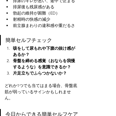
排尿のキレが悪い、途中で止まる
排尿後も残尿感がある
勃起の維持が困難（ED）
射精時の快感の減少
前立腺まわりの違和感や重だるさ
簡単セルフチェック
咳をして尿もれや下腹の抜け感が
あるか？
骨盤を締める感覚（おならを我慢
するような）を意識できるか？
片足立ちでふらつかないか？
どれか1つでも当てはまる場合、骨盤底
筋が弱っているサインかもしれませ
ん。
今日からできる簡単セルフケア