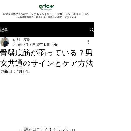
姿勢改善専門 grlowパーソナルジム｜肩こり・腰痛・スタイル改善｜渋谷
​JR渋谷駅新南口：徒歩５分 東急線B6出口：徒歩１０分
記事
助川 友樹
2025年7月10日
読了時間: 4分
骨盤底筋が弱っている？男
女共通のサインとケア方法
更新日：
4月12日
↑↑↑詳細はこちらをクリック↑↑↑