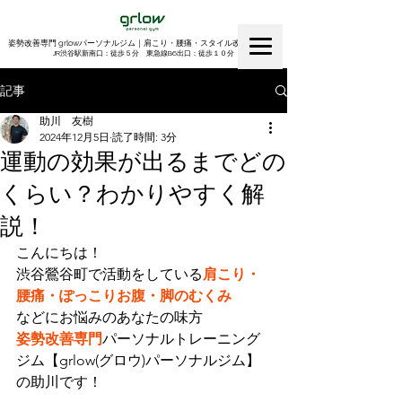
姿勢改善専門 grlowパーソナルジム｜肩こり・腰痛・スタイル改善｜渋谷
​JR渋谷駅新南口：徒歩５分 東急線B6出口：徒歩１０分
記事
助川 友樹
2024年12月5日
読了時間: 3分
運動の効果が出るまでどの
くらい？わかりやすく解
説！
こんにちは！
渋谷鶯谷町で活動をしている
肩こり・
腰痛・ぽっこりお腹・脚のむくみ
などにお悩みのあなたの味方
姿勢改善専門
パーソナルトレーニング
ジム【grlow(グロウ)パーソナルジム】
の助川です！