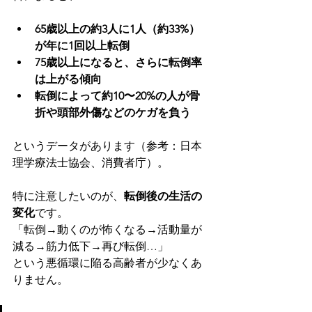
65歳以上の約3人に1人（約33%）
が年に1回以上転倒
75歳以上になると、さらに転倒率
は上がる傾向
転倒によって約10〜20%の人が骨
折や頭部外傷などのケガを負う
というデータがあります（参考：日本
理学療法士協会、消費者庁）。
特に注意したいのが、
転倒後の生活の
変化
です。
「転倒→動くのが怖くなる→活動量が
減る→筋力低下→再び転倒…」
という悪循環に陥る高齢者が少なくあ
りません。