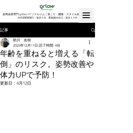
姿勢改善専門 grlowパーソナルジム｜肩こり・腰痛・スタイル改善｜渋谷
​JR渋谷駅新南口：徒歩５分 東急線B6出口：徒歩１０分
記事
助川 友樹
2025年12月11日
読了時間: 4分
年齢を重ねると増える「転
倒」のリスク。姿勢改善や
体力UPで予防！
更新日：
4月12日