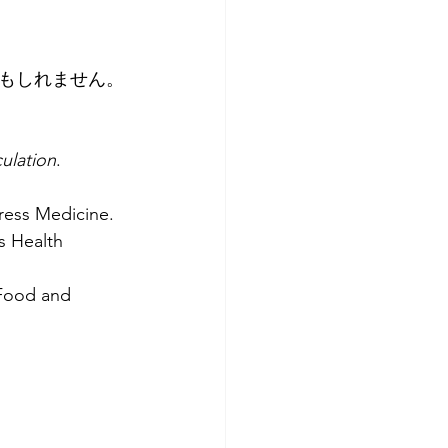
もしれません。
culation
. 
tress Medicine.
 Health 
Food and 