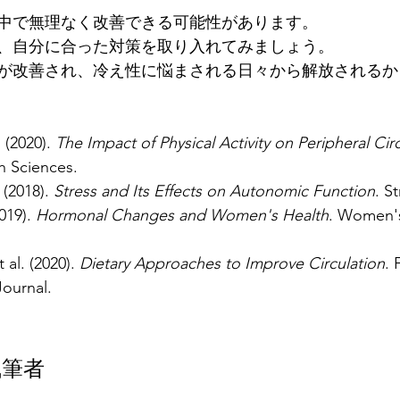
中で無理なく改善できる可能性があります。
、自分に合った対策を取り入れてみましょう。
が改善され、冷え性に悩まされる日々から解放されるか
 (2020). 
The Impact of Physical Activity on Peripheral Cir
h Sciences.
 (2018). 
Stress and Its Effects on Autonomic Function
. S
019). 
Hormonal Changes and Women's Health
. Women's
al. (2020). 
Dietary Approaches to Improve Circulation
. 
Journal.
執筆者