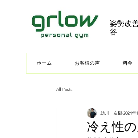
姿勢改善
谷
ホーム
お客様の声
料金
All Posts
助川 友樹
2024年
冷え性の