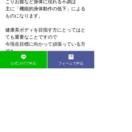
こりお腹など身体に現れる不調は
主に「機能的身体動作の低下」による
ものになります。
健康美ボディを目指す方にとってはと
ても重要なことですので
今現在目標に向かって頑張っている方
でも
これから始めようとする方でも必ず行
公式LINEで申込
フォームで申込
うようにしましょう。
この記事の執筆者
助川友樹
資格：