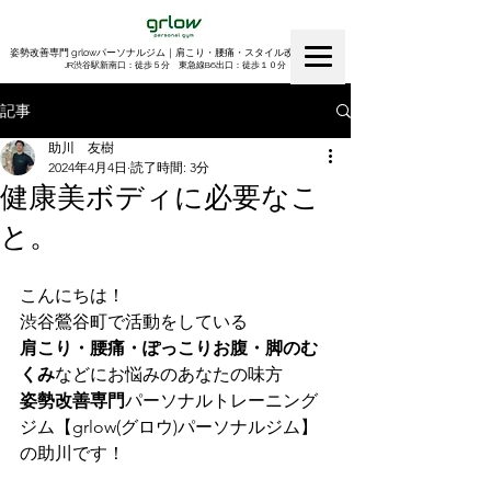
姿勢改善専門 grlowパーソナルジム｜肩こり・腰痛・スタイル改善｜渋谷
​JR渋谷駅新南口：徒歩５分 東急線B6出口：徒歩１０分
記事
助川 友樹
2024年4月4日
読了時間: 3分
健康美ボディに必要なこ
と。
こんにちは！
渋谷鶯谷町で活動をしている
肩こり・腰痛・ぽっこりお腹・脚のむ
くみ
などにお悩みのあなたの味方
姿勢改善専門
パーソナルトレーニング
ジム【grlow(グロウ)パーソナルジム】
の助川です！