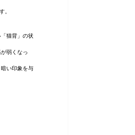
す。
い「猫背」の状
筋が弱くなっ
、暗い印象を与