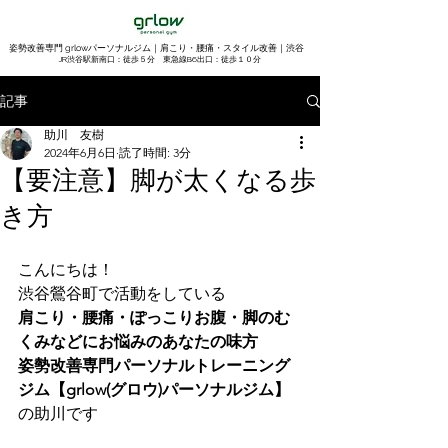
姿勢改善専門 grlowパーソナルジム｜肩こり・腰痛・スタイル改善｜渋谷
​JR渋谷駅新南口：徒歩５分 東急線B6出口：徒歩１０分
記事
助川 友樹
2024年6月6日
読了時間: 3分
【要注意】脚が太くなる歩
き方
こんにちは！
渋谷鶯谷町で活動をしている
肩こり・腰痛・ぽっこりお腹・脚のむ
くみなどにお悩みのあなたの味方
姿勢改善専門パーソナルトレーニング
ジム【grlow(グロウ)パーソナルジム】
の助川です