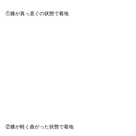
①膝が真っ直ぐの状態で着地
②膝が軽く曲がった状態で着地