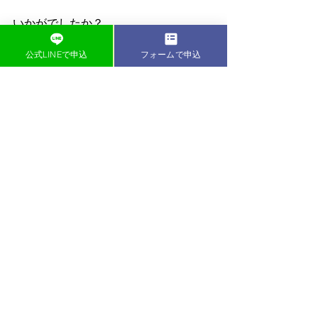
いかがでしたか？
公式LINEで申込
フォームで申込
歩き方ひとつで
脚の太さや形に差が出てきます。
いままでなにをしても変化が出なかっ
た方は
歩き方に問題があるかもしれません。
早速意識して行ってみましょう！
執筆者
助川　友樹(すけがわ　ゆうき)