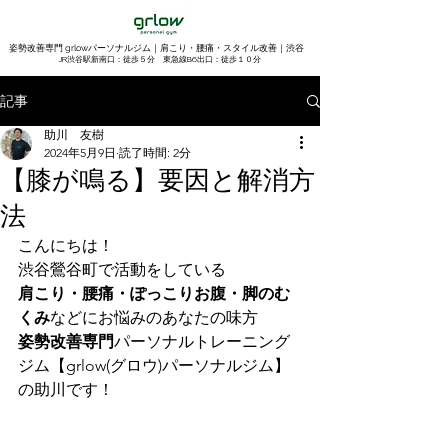
姿勢改善専門 grlowパーソナルジム｜肩こり・腰痛・スタイル改善｜渋谷
​JR渋谷駅新南口：徒歩５分 東急線B6出口：徒歩１０分
記事
助川 友樹
2024年5月9日
読了時間: 2分
【膝が鳴る】要因と解消方
法
こんにちは！
渋谷鶯谷町で活動をしている
肩こり・腰痛・ぽっこりお腹・脚のむ
くみ
などにお悩みのあなたの味方
姿勢改善専門
パーソナルトレーニング
ジム【grlow(グロウ)パーソナルジム】
の助川です！