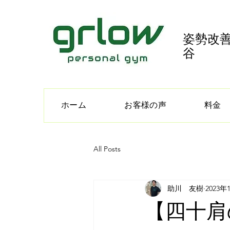
姿勢改善
谷
ホーム
お客様の声
料金
All Posts
助川 友樹
2023年
【四十肩