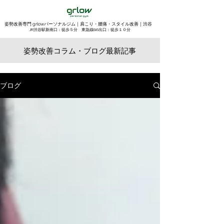
姿勢改善専門 grlowパーソナルジム｜肩こり・腰痛・スタイル改善｜渋谷
​JR渋谷駅新南口：徒歩５分 東急線B6出口：徒歩１０分
姿勢改善コラム・ブログ最新記事
ブログ